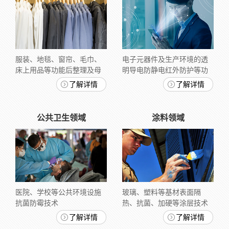
服装、地毯、窗帘、毛巾、
电子元器件及生产环境的透
床上用品等功能后整理及母
明导电防静电红外防护等功
粒拉丝技术
能涂层技术
了解详情
了解详情
公共卫生领域
涂料领域
医院、学校等公共环境设施
玻璃、塑料等基材表面隔
抗菌防霉技术
热、抗菌、加硬等涂层技术
及涂料添加剂技术
了解详情
了解详情