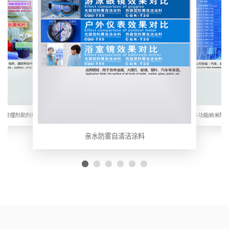
后整理剂助剂系列
多功能纳米隔
亲水防雾自清洁涂料