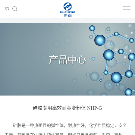
EN
硅胶专用高效耐黄变粉体 NHP-G
硅胶是一种热固性的弹性体，耐热性好，化学性质稳定，安全