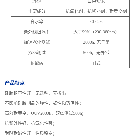
外观
白色粉末
主要成分
抗氧化剂、抗紫外剂、耐黄变剂
含水率
≤0.02%
紫外线阻隔率
大于99%（200-380nm）
加速老化测试
2000h, 无异常
双85测试
500h，无异常
耐酸碱
耐受
产品特点
硅胶相容性好，无迁移，无析出；
不影响硅胶制品的弹性、韧性和透明性；
高效耐黄变，
QUV2000h
，双
85
测试
500h
；
抗紫外性好，抗氧化性强；
耐酸耐碱性好，性质稳定；