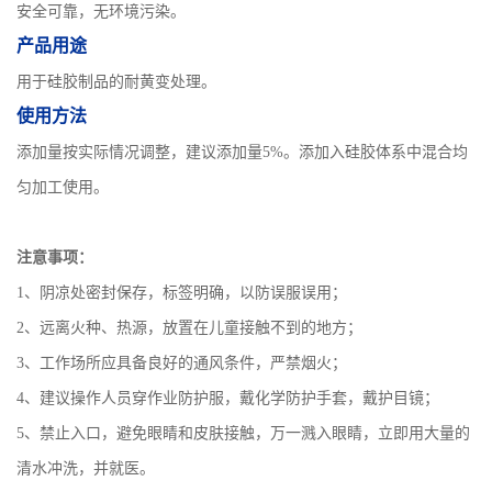
安全可靠，无环境污染。
产品用途
用于硅胶制品的耐黄变处理。
使用方法
添加量按实际情况调整，建议添加量
5%
。添加入硅胶体系中混合均
匀加工使用。
注意事项
：
1
、阴凉处密封保存，标签明确，以防误服误用；
2
、远离火种、热源，放置在儿童接触不到的地方；
3
、工作场所应具备良好的通风条件，严禁烟火；
4
、建议操作人员穿作业防护服，戴化学防护手套，戴护目镜；
5
、禁止入口，避免眼睛和皮肤接触，万一溅入眼睛，立即用大量的
清水冲洗，并就医。