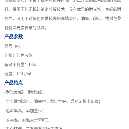
为缤纷多彩，丰富了视觉和精神体验。沪正开发的红色高清耐候颜
料，采用了纯无机的纳米分散技术，具有优异的耐光性，良好的耐
候性，可用于对保色要求较高的高端涂料、油墨、印染，或对色浆
有特殊光学要求的领域。
产品参数
代号: R-1
外观：
红色液体
有效固含量：19%
密度：1.01g/ml
产品特点
-耐光度8级，耐候5级；
-易分散到涂料、油墨中，稳定性好，后期无析出现象；
-遮盖率高，添加量少；
-耐高温，耐温大于320℃；